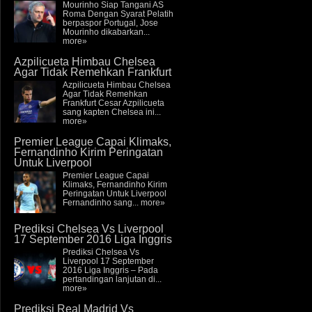
Mourinho Siap Tangani AS
Roma Dengan Syarat Pelatih
berpaspor Portugal, Jose
Mourinho dikabarkan...
more»
Azpilicueta Himbau Chelsea
Agar Tidak Remehkan Frankfurt
Azpilicueta Himbau Chelsea
Agar Tidak Remehkan
Frankfurt Cesar Azpilicueta
sang kapten Chelsea ini...
more»
Premier League Capai Klimaks,
Fernandinho Kirim Peringatan
Untuk Liverpool
Premier League Capai
Klimaks, Fernandinho Kirim
Peringatan Untuk Liverpool
Fernandinho sang...
more»
Prediksi Chelsea Vs Liverpool
17 September 2016 Liga Inggris
Prediksi Chelsea Vs
Liverpool 17 September
2016 Liga Inggris – Pada
pertandingan lanjutan di...
more»
Prediksi Real Madrid Vs