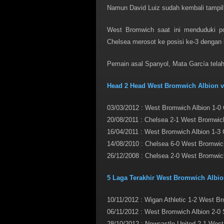
Namun David Luiz sudah kembali tampil 
West Bromwich saat ini menduduki po
Chelsea merosot ke posisi ke-3 dengan k
Pemain asal Spanyol, Mata García tela
Head 2 Head West Bromwich Albion v
03/03/2012 : West Bromwich Albion 1-0 C
20/08/2011 : Chelsea 2-1 West Bromwich 
16/04/2011 : West Bromwich Albion 1-3 C
14/08/2010 : Chelsea 6-0 West Bromwich 
26/12/2008 : Chelsea 2-0 West Bromwich 
5 Laga Terakhir West Bromwich Albio
10/11/2012 : Wigan Athletic 1-2 West Br
06/11/2012 : West Bromwich Albion 2-0 
28/10/2012 : Newcastle United 2-1 West 