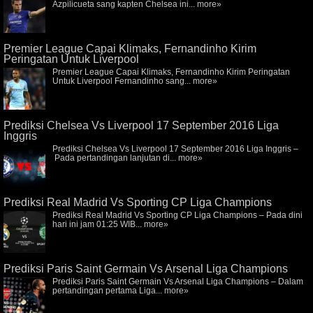
Azpilicueta sang kapten Chelsea ini...
more»
Premier League Capai Klimaks, Fernandinho Kirim
Peringatan Untuk Liverpool
Premier League Capai Klimaks, Fernandinho Kirim Peringatan
Untuk Liverpool Fernandinho sang...
more»
Prediksi Chelsea Vs Liverpool 17 September 2016 Liga
Inggris
Prediksi Chelsea Vs Liverpool 17 September 2016 Liga Inggris –
Pada pertandingan lanjutan di...
more»
Prediksi Real Madrid Vs Sporting CP Liga Champions
Prediksi Real Madrid Vs Sporting CP Liga Champions – Pada dini
hari ini jam 01:25 WIB...
more»
Prediksi Paris Saint Germain Vs Arsenal Liga Champions
Prediksi Paris Saint Germain Vs Arsenal Liga Champions – Dalam
pertandingan pertama Liga...
more»