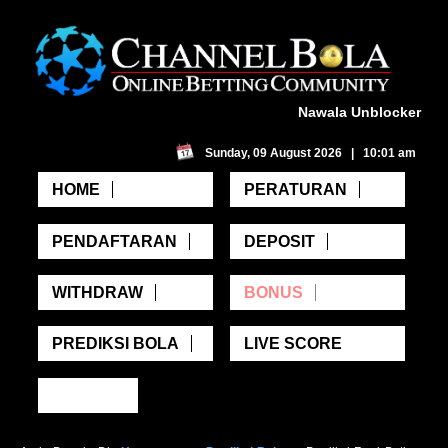
Nawala Unblocker
Sunday, 09 August 2026 | 10:01 am
HOME
PERATURAN
PENDAFTARAN
DEPOSIT
WITHDRAW
BONUS
PREDIKSI BOLA
LIVE SCORE