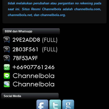
tidak melakukan perubahan atau pergantian no rekening pada
saat ini. Situs Resmi Channelbola adalah channelbola.com,
channelbola.net, dan channelbola.org.
BBM dan Whatsapp
Social Media