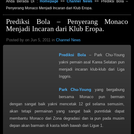
Anda Berada Di :
Homepage
>>
Channel News
>>
Prediksi Bola –
Penyerang Monaco Menjadi Incaran dari Klub Eropa.
Prediksi Bola – Penyerang Monaco
Menjadi Incaran dari Klub Eropa.
Posted by on Jun 5, 2011 in
Channel News
Prediksi Bola
– Park Chu-Young
yakni pemain asal Karea Selatan pun
menjadi incaran klub-klub dari Liga
Inggris.
Park Chu-Young
yang bergabung
bersama Monaco pun bermain
dengan sangat baik yakni mencetak 12 gol selama semusim,
akan tetapi permainan yang sangat baik punntidak dapat
membantu Monaco dari Zona degradasi dan ia pun pada musim
depan akan barmain di kasta lebih bawah dari Ligue 1.