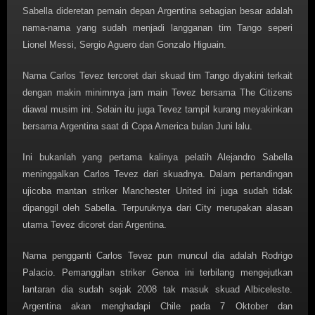
Sabella dideretan pemain depan Argentina sebagian besar adalah
nama-nama yang sudah menjadi langganan tim Tango seperi
Lionel Messi, Sergio Aguero dan Gonzalo Higuain.
Nama Carlos Tevez tercoret dari skuad tim Tango diyakini terkait
dengan makin minimnya jam main Tevez bersama The Citizens
diawal musim ini. Selain itu juga Tevez tampil kurang meyakinkan
bersama Argentina saat di Copa America bulan Juni lalu.
Ini bukanlah yang pertama kalinya pelatih Alejandro Sabella
meninggalkan Carlos Tevez dari skuadnya. Dalam pertandingan
ujicoba mantan striker Manchester United ini juga sudah tidak
dipanggil oleh Sabella. Terpuruknya dari City merupakan alasan
utama Tevez dicoret dari Argentina.
Nama pengganti Carlos Tevez pun muncul dia adalah Rodrigo
Palacio. Pemanggilan striker Genoa ini terbilang mengejutkan
lantaran dia sudah sejak 2008 tak masuk skuad Albiceleste.
Argentina akan menghadapi Chile pada 7 Oktober dan