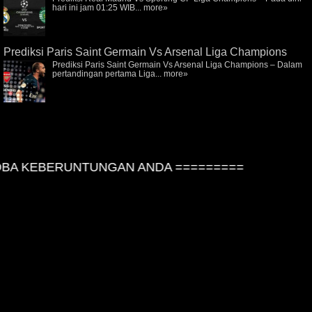
hari ini jam 01:25 WIB...
more»
Prediksi Paris Saint Germain Vs Arsenal Liga Champions
Prediksi Paris Saint Germain Vs Arsenal Liga Champions – Dalam
pertandingan pertama Liga...
more»
A KEBERUNTUNGAN ANDA =========