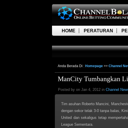
HOME
PERATURAN
PE
LIVE SCORE
Anda Berada Di :
Homepage
>>
Channel N
ManCity Tumbangkan Li
Posted by on Jan 4, 2012 in
Channel New
Tim asuhan Roberto Mancini, Manchester 
dengan sekor telak 3-0 tanpa balas, Ki
United dan sekaligus tetap mempertah
League Sementara.