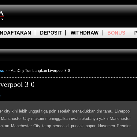
NDAFTARAN
DEPOSIT
WITHDRAW
BONUS
ews
>>
ManCity Tumbangkan Liverpool 3-0
verpool 3-0
s
city kini lebih unggul tiga poin setelah menaklukkan tim tamu, Liverpool
ni Manchester City makain meninggalkan rival sekotanya yakni Manchester
ankan Manchester City tetap berada di puncak papan klasemen Premier