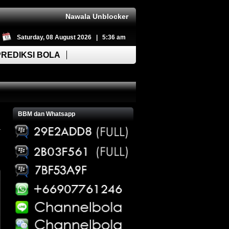
Nawala Unblocker
Saturday, 08 August 2026 | 5:36 am
PREDIKSI BOLA
BBM dan Whatsapp