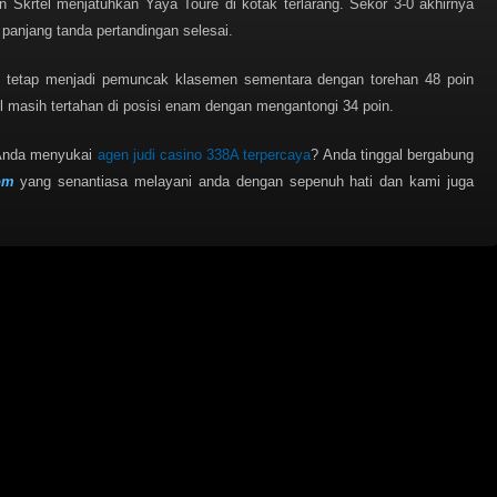
rtin Skrtel menjatuhkan Yaya Toure di kotak terlarang. Sekor 3-0 akhirnya
 panjang tanda pertandingan selesai.
tetap menjadi pemuncak klasemen sementara dengan torehan 48 poin
ol masih tertahan di posisi enam dengan mengantongi 34 poin.
 Anda menyukai
agen judi casino 338A terpercaya
? Anda tinggal bergabung
om
yang senantiasa melayani anda dengan sepenuh hati dan kami juga