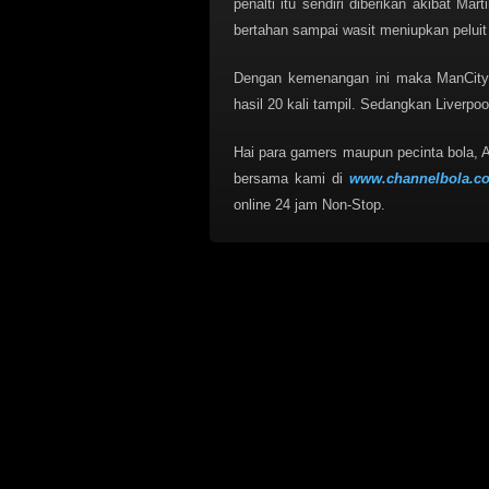
penalti itu sendiri diberikan akibat Ma
bertahan sampai wasit meniupkan peluit
Dengan kemenangan ini maka ManCity 
hasil 20 kali tampil. Sedangkan Liverpo
Hai para gamers maupun pecinta bola,
bersama kami di
www.channelbola.c
online 24 jam Non-Stop.