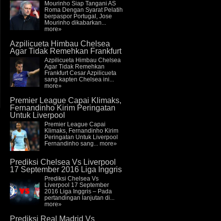
Mourinho Siap Tangani AS
Roma Dengan Syarat Pelatih
berpaspor Portugal, Jose
Mourinho dikabarkan...
more»
Azpilicueta Himbau Chelsea
Agar Tidak Remehkan Frankfurt
Azpilicueta Himbau Chelsea
Agar Tidak Remehkan
Frankfurt Cesar Azpilicueta
sang kapten Chelsea ini...
more»
Premier League Capai Klimaks,
Fernandinho Kirim Peringatan
Untuk Liverpool
Premier League Capai
Klimaks, Fernandinho Kirim
Peringatan Untuk Liverpool
Fernandinho sang...
more»
Prediksi Chelsea Vs Liverpool
17 September 2016 Liga Inggris
Prediksi Chelsea Vs
Liverpool 17 September
2016 Liga Inggris – Pada
pertandingan lanjutan di...
more»
Prediksi Real Madrid Vs