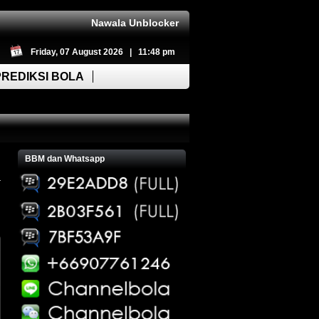
Nawala Unblocker
Friday, 07 August 2026 | 11:48 pm
PREDIKSI BOLA
BBM dan Whatsapp