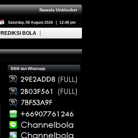
Nawala Unblocker
Saturday, 08 August 2026 | 12:46 pm
PREDIKSI BOLA
BBM dan Whatsapp