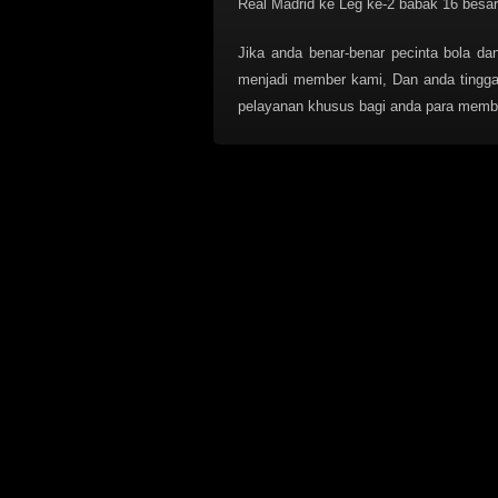
Real Madrid ke Leg ke-2 babak 16 besar
Jika anda benar-benar pecinta bola d
menjadi member kami, Dan anda tinggal
pelayanan khusus bagi anda para membe