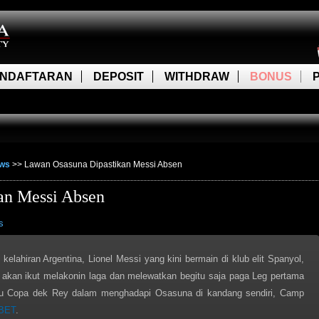
NDAFTARAN
DEPOSIT
WITHDRAW
BONUS
ews
>>
Lawan Osasuna Dipastikan Messi Absen
an Messi Absen
s
kelahiran Argentina, Lionel Messi yang kini bermain di klub elit Spanyol,
k akan ikut melakonin laga dan melewatkan begitu saja paga Leg pertama
au Copa dek Rey dalam menghadapi Osasuna di kandang sendiri, Camp
OBET
.