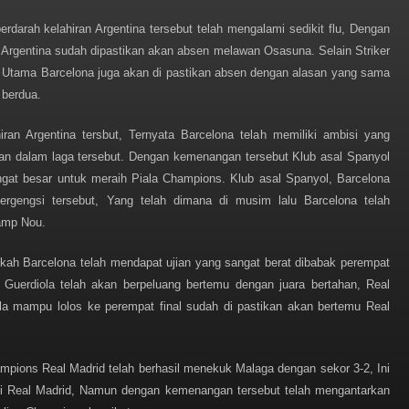
r berdarah kelahiran Argentina tersebut telah mengalami sedikit flu, Dengan
al Argentina sudah dipastikan akan absen melawan Osasuna. Selain Striker
er Utama Barcelona juga akan di pastikan absen dengan alasan yang sama
 berdua.
ran Argentina tersbut, Ternyata Barcelona telah memiliki ambisi yang
n dalam laga tersebut. Dengan kemenangan tersebut Klub asal Spanyol
angat besar untuk meraih Piala Champions. Klub asal Spanyol, Barcelona
ergengsi tersebut, Yang telah dimana di musim lalu Barcelona telah
amp Nou.
kah Barcelona telah mendapat ujian yang sangat berat dibabak perempat
 Guerdiola telah akan berpeluang bertemu dengan juara bertahan, Real
la mampu lolos ke perempat final sudah di pastikan akan bertemu Real
mpions Real Madrid telah berhasil menekuk Malaga dengan sekor 3-2, Ini
gi Real Madrid, Namun dengan kemenangan tersebut telah mengantarkan