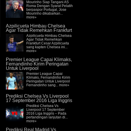
Mourinho Siap Tangani AS
Roma Dengan Syarat Pelatih
berpaspor Portugal, Jose
Mourinho dikabarkan...
more»
Azpilicueta Himbau Chelsea
Agar Tidak Remehkan Frankfurt
Azpilicueta Himbau Chelsea
Agar Tidak Remehkan
Frankfurt Cesar Azpilicueta
sang kapten Chelsea ini...
more»
Premier League Capai Klimaks,
Fernandinho Kirim Peringatan
Untuk Liverpool
Premier League Capai
Klimaks, Fernandinho Kirim
Peringatan Untuk Liverpool
Fernandinho sang...
more»
Prediksi Chelsea Vs Liverpool
17 September 2016 Liga Inggris
Prediksi Chelsea Vs
Liverpool 17 September
2016 Liga Inggris – Pada
pertandingan lanjutan di...
more»
Prediksi Real Madrid Vs