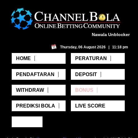
Nawala Unblocker
Thursday, 06 August 2026 | 11:18 pm
HOME
PERATURAN
PENDAFTARAN
DEPOSIT
WITHDRAW
BONUS
PREDIKSI BOLA
LIVE SCORE