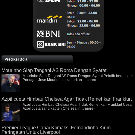
Prediksi Bola
Mourinho Siap Tangani AS Roma Dengan Syarat
Mourinho Siap Tangani AS Roma Dengan Syarat Pelatih berpaspor
Portugal, Jose Mourinho dikabarkan...
more»
Azpilicueta Himbau Chelsea Agar Tidak Remehkan Frankfurt
Azpilicueta Himbau Chelsea Agar Tidak Remehkan Frankfurt Cesar
Azpilicueta sang kapten Chelsea ini...
more»
Premier League Capai Klimaks, Fernandinho Kirim
Peringatan Untuk Liverpool