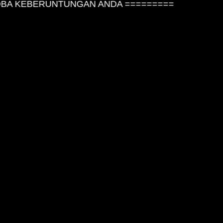
A KEBERUNTUNGAN ANDA =========