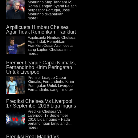
Mourinho Siap Tangani AS
Roma Dengan Syarat Pelatih
berpaspor Portugal, Jose
Mourinho dikabarkan...
more»
Azpilicueta Himbau Chelsea
Agar Tidak Remehkan Frankfurt
Azpilicueta Himbau Chelsea
Agar Tidak Remehkan
Frankfurt Cesar Azpilicueta
sang kapten Chelsea ini...
more»
Premier League Capai Klimaks,
Fernandinho Kirim Peringatan
Untuk Liverpool
Premier League Capai
Klimaks, Fernandinho Kirim
Peringatan Untuk Liverpool
Fernandinho sang...
more»
Prediksi Chelsea Vs Liverpool
17 September 2016 Liga Inggris
Prediksi Chelsea Vs
Liverpool 17 September
2016 Liga Inggris – Pada
pertandingan lanjutan di...
more»
Prediksi Real Madrid Vs