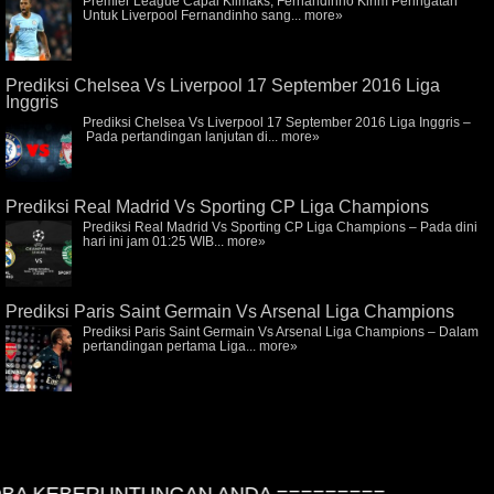
Premier League Capai Klimaks, Fernandinho Kirim Peringatan
Untuk Liverpool Fernandinho sang...
more»
Prediksi Chelsea Vs Liverpool 17 September 2016 Liga
Inggris
Prediksi Chelsea Vs Liverpool 17 September 2016 Liga Inggris –
Pada pertandingan lanjutan di...
more»
Prediksi Real Madrid Vs Sporting CP Liga Champions
Prediksi Real Madrid Vs Sporting CP Liga Champions – Pada dini
hari ini jam 01:25 WIB...
more»
Prediksi Paris Saint Germain Vs Arsenal Liga Champions
Prediksi Paris Saint Germain Vs Arsenal Liga Champions – Dalam
pertandingan pertama Liga...
more»
A KEBERUNTUNGAN ANDA =========