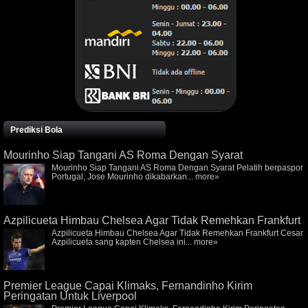
Prediksi Bola
Mourinho Siap Tangani AS Roma Dengan Syarat
Mourinho Siap Tangani AS Roma Dengan Syarat Pelatih berpaspor
Portugal, Jose Mourinho dikabarkan...
more»
Azpilicueta Himbau Chelsea Agar Tidak Remehkan Frankfurt
Azpilicueta Himbau Chelsea Agar Tidak Remehkan Frankfurt Cesar
Azpilicueta sang kapten Chelsea ini...
more»
Premier League Capai Klimaks, Fernandinho Kirim
Peringatan Untuk Liverpool