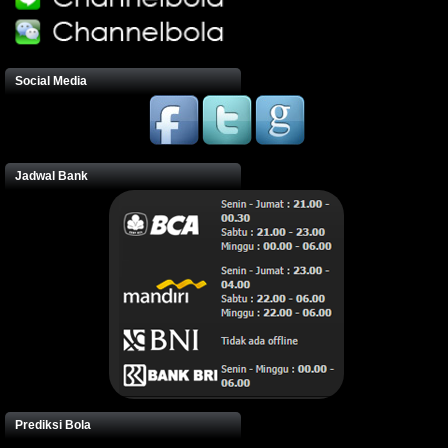
Social Media
Jadwal Bank
Prediksi Bola