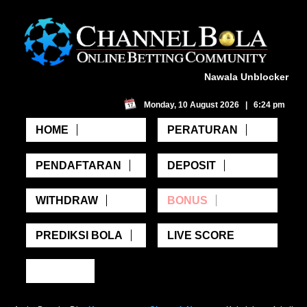
Nawala Unblocker
Monday, 10 August 2026 | 6:24 pm
HOME
PERATURAN
PENDAFTARAN
DEPOSIT
WITHDRAW
BONUS
PREDIKSI BOLA
LIVE SCORE