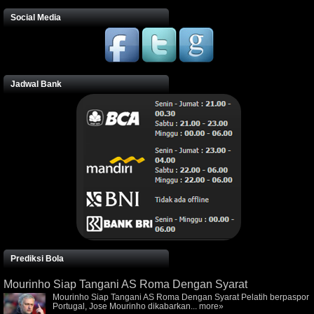
Social Media
Jadwal Bank
Prediksi Bola
Mourinho Siap Tangani AS Roma Dengan Syarat
Mourinho Siap Tangani AS Roma Dengan Syarat Pelatih berpaspor
Portugal, Jose Mourinho dikabarkan...
more»