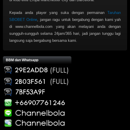
Kepada anda player yang suka dengan permainan
Taruhan
SBOBET Online
, jangan ragu untuk bergabung dengan kami yah
di www.channelbola.com yang akan melayani anda dengan
sungguh-sungguh selama 24jam/365 hari, jadi jangan tunggu lagi
langsung saja bergabung bersama kami.
BBM dan Whatsapp