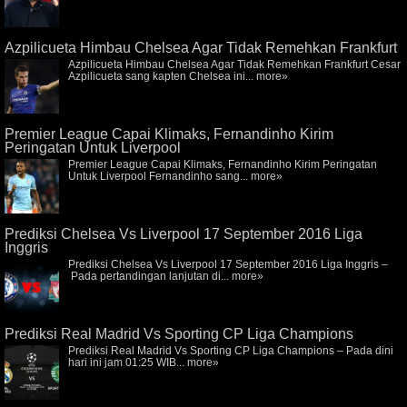
Azpilicueta Himbau Chelsea Agar Tidak Remehkan Frankfurt
Azpilicueta Himbau Chelsea Agar Tidak Remehkan Frankfurt Cesar
Azpilicueta sang kapten Chelsea ini...
more»
Premier League Capai Klimaks, Fernandinho Kirim
Peringatan Untuk Liverpool
Premier League Capai Klimaks, Fernandinho Kirim Peringatan
Untuk Liverpool Fernandinho sang...
more»
Prediksi Chelsea Vs Liverpool 17 September 2016 Liga
Inggris
Prediksi Chelsea Vs Liverpool 17 September 2016 Liga Inggris –
Pada pertandingan lanjutan di...
more»
Prediksi Real Madrid Vs Sporting CP Liga Champions
Prediksi Real Madrid Vs Sporting CP Liga Champions – Pada dini
hari ini jam 01:25 WIB...
more»