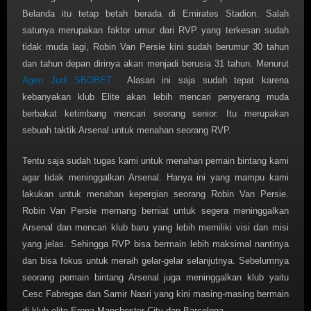
Belanda itu tetap betah berada di Emirates Stadion. Salah
satunya merupakan faktor umur dari RVP yang terkesan sudah
tidak muda lagi, Robin Van Persie kini sudah berumur 30 tahun
dan tahun depan dirinya akan menjadi berusia 31 tahun. Menurut
Agen Judi SBOBET
Alasan ini saja sudah tepat karena
kebanyakan klub Elite akan lebih mencari penyerang muda
berbakat ketimbang mencari seorang senior. Itu merupakan
sebuah taktik Arsenal untuk menahan seorang RVP.
Tentu saja sudah tugas kami untuk menahan pemain bintang kami
agar tidak meninggalkan Arsenal. Hanya ini yang mampu kami
lakukan untuk menahan kepergian seorang Robin Van Persie.
Robin Van Persie memang berniat untuk segera meninggalkan
Arsenal dan mencari klub baru yang lebih memiliki visi dan misi
yang jelas. Sehingga RVP bisa bermain lebih maksimal nantinya
dan bisa fokus untuk meraih gelar-gelar selanjutnya. Sebelumnya
seorang pemain bintang Arsenal juga meninggalkan klub yaitu
Cesc Fabregas dan Samir Nasri yang kini masing-masing bermain
di klub elite Eropa Manchester City dan Barcelona.