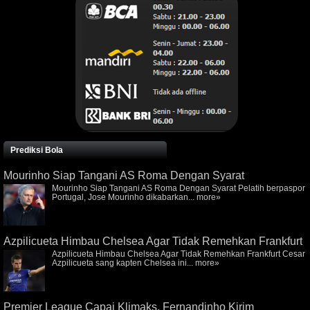
Prediksi Bola
Mourinho Siap Tangani AS Roma Dengan Syarat
Mourinho Siap Tangani AS Roma Dengan Syarat Pelatih berpaspor
Portugal, Jose Mourinho dikabarkan...
more»
Azpilicueta Himbau Chelsea Agar Tidak Remehkan Frankfurt
Azpilicueta Himbau Chelsea Agar Tidak Remehkan Frankfurt Cesar
Azpilicueta sang kapten Chelsea ini...
more»
Premier League Capai Klimaks, Fernandinho Kirim