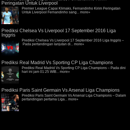
Peringatan Untuk Liverpool
Premier League Capai Klimaks, Fernandinho Kirim Peringatan
Untuk Liverpool Fernandinho sang...
more»
Prediksi Chelsea Vs Liverpool 17 September 2016 Liga
Inggris
Prediksi Chelsea Vs Liverpool 17 September 2016 Liga Inggris –
Pada pertandingan lanjutan di...
more»
Prediksi Real Madrid Vs Sporting CP Liga Champions
Prediksi Real Madrid Vs Sporting CP Liga Champions – Pada dini
hari ini jam 01:25 WIB...
more»
Prediksi Paris Saint Germain Vs Arsenal Liga Champions
Prediksi Paris Saint Germain Vs Arsenal Liga Champions – Dalam
pertandingan pertama Liga...
more»