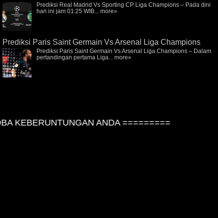
Prediksi Real Madrid Vs Sporting CP Liga Champions – Pada dini
hari ini jam 01:25 WIB...
more»
Prediksi Paris Saint Germain Vs Arsenal Liga Champions
Prediksi Paris Saint Germain Vs Arsenal Liga Champions – Dalam
pertandingan pertama Liga...
more»
A KEBERUNTUNGAN ANDA =========