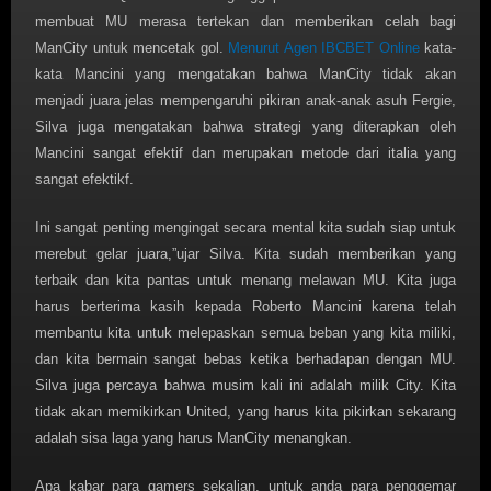
membuat MU merasa tertekan dan memberikan celah bagi
ManCity untuk mencetak gol.
Menurut Agen IBCBET Online
kata-
kata Mancini yang mengatakan bahwa ManCity tidak akan
menjadi juara jelas mempengaruhi pikiran anak-anak asuh Fergie,
Silva juga mengatakan bahwa strategi yang diterapkan oleh
Mancini sangat efektif dan merupakan metode dari italia yang
sangat efektikf.
Ini sangat penting mengingat secara mental kita sudah siap untuk
merebut gelar juara,”ujar Silva. Kita sudah memberikan yang
terbaik dan kita pantas untuk menang melawan MU. Kita juga
harus berterima kasih kepada Roberto Mancini karena telah
membantu kita untuk melepaskan semua beban yang kita miliki,
dan kita bermain sangat bebas ketika berhadapan dengan MU.
Silva juga percaya bahwa musim kali ini adalah milik City. Kita
tidak akan memikirkan United, yang harus kita pikirkan sekarang
adalah sisa laga yang harus ManCity menangkan.
Apa kabar para gamers sekalian, untuk anda para penggemar