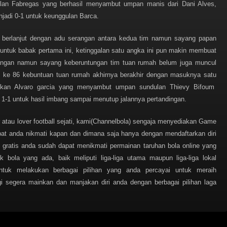
ulan Fabregas yang berhasil menyambut umpan manis dari Dani Alves,
adi 0-1 untuk keunggulan Barca.
n berlanjut dengan adu serangan antara kedua tim namun sayang papan
 untuk babak pertama ini, ketinggalan satu angka ini pun makin membuat
angan namun sayang keberuntungan tim tuan rumah belum juga muncul
it ke 86 kebuntuan tuan rumah akhirnya berakhir dengan masuknya satu
ukkan Alvaro garcia yang menyambut umpan sundulan Thievy Bifoum
1-1 untuk hasil imbang sampai menutup jalannya pertandingan.
tau lover football sejati, kami(Channelbola) sengaja menyediakan Game
at anda nikmati kapan dan dimana saja hanya dengan mendaftarkan diri
gratis anda sudah dapat menikmati permainan taruhan bola online yang
 bola yang ada, baik meliputi liga-liga utama maupun liga-liga lokal
uk melakukan berbagai pilihan yang anda percayai untuk meraih
i segera mainkan dan manjakan diri anda dengan berbagai pilihan laga