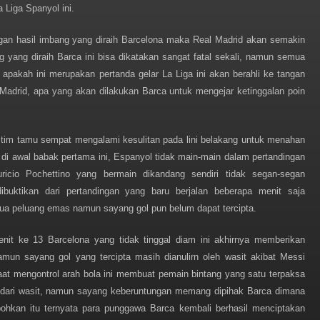
Liga Spanyol ini.
an hasil imbang yang diraih Barcelona maka Real Madrid akan semakin
ng yang diraih Barca ini bisa dikatakan sangat fatal sekali, namun semua
apakah ini merupakan pertanda gelar La Liga ini akan berahli ke tangan
 Madrid, apa yang akan dilakukan Barca untuk mengejar ketinggalan poin
u tim tamu sempat mengalami kesulitan pada lini belakang untuk menahan
di awal babak pertama ini, Espanyol tidak main-main dalam pertandingan
icio Pochettino yang bermain dikandang sendiri tidak segan-segan
ibuktikan dari pertandingan yang baru berjalan beberapa menit saja
ua peluang emas namun sayang gol pun belum dapat tercipta.
enit ke 13 Barcelona yang tidak tinggal diam ini akhirnya memberikan
un sayang gol yang tercipta masih dianulirn oleh wasit akibat Messi
aat mengontrol arah bola ini membuat pemain bintang yang satu terpaksa
dari wasit, namun sayang keberuntungan memang dipihak Barca dimana
ohkan itu ternyata para punggawa Barca kembali berhasil menciptakan