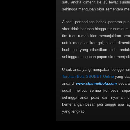
satu angka dimenit ke 15 lewat sund
sehingga mengubah skor sementara menj
Alhasil pertandinga babak pertama pu
skor tidak berubah hingga turun minum
tim tuan rumah kian menunjukkan ser
untuk menghasilkan gol, alhasil dimen
buah gol yang dihasilkan oleh tand
sehingga mengubah papan skor menjadi 
Untuk anda yang merupakan penggemar a
Taruhan Bola SBOBET Online
yang dap
anda di
www.channelbola.com
secara 
sudah meliputi semua kompetisi sepak
sehingga anda puas dan nyaman unt
kemenangan besar, jadi tunggu apa lag
yang lengkap.