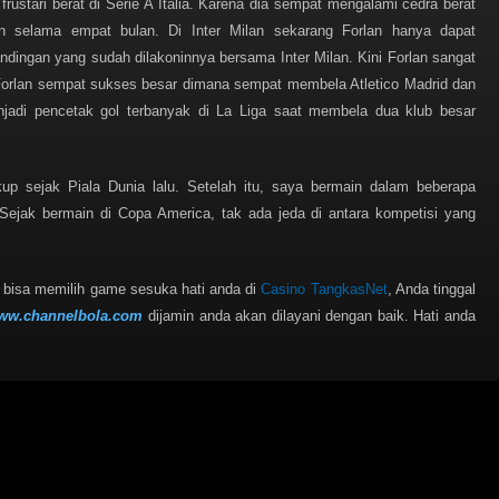
rustari berat di Serie A Italia. Karena dia sempat mengalami cedra berat
 selama empat bulan. Di Inter Milan sekarang Forlan hanya dapat
dingan yang sudah dilakoninnya bersama Inter Milan. Kini Forlan sangat
, Forlan sempat sukses besar dimana sempat membela Atletico Madrid dan
enjadi pencetak gol terbanyak di La Liga saat membela dua klub besar
kup sejak Piala Dunia lalu. Setelah itu, saya bermain dalam beberapa
 Sejak bermain di Copa America, tak ada jeda di antara kompetisi yang
a bisa memilih game sesuka hati anda di
Casino TangkasNet
, Anda tinggal
ww.channelbola.com
dijamin anda akan dilayani dengan baik. Hati anda