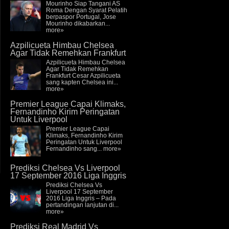
Mourinho Siap Tangani AS
Roma Dengan Syarat Pelatih
berpaspor Portugal, Jose
Mourinho dikabarkan...
more»
Azpilicueta Himbau Chelsea
Agar Tidak Remehkan Frankfurt
Azpilicueta Himbau Chelsea
Agar Tidak Remehkan
Frankfurt Cesar Azpilicueta
sang kapten Chelsea ini...
more»
Premier League Capai Klimaks,
Fernandinho Kirim Peringatan
Untuk Liverpool
Premier League Capai
Klimaks, Fernandinho Kirim
Peringatan Untuk Liverpool
Fernandinho sang...
more»
Prediksi Chelsea Vs Liverpool
17 September 2016 Liga Inggris
Prediksi Chelsea Vs
Liverpool 17 September
2016 Liga Inggris – Pada
pertandingan lanjutan di...
more»
Prediksi Real Madrid Vs