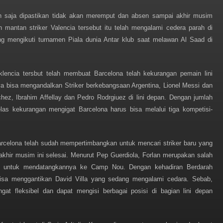
dah saja dipastikan tidak akan meremput dan absen sampai akhir musim
n mantan striker Valencia tersebut itu telah mengalami cedera parah di
dang mengikuti turnamen Piala dunia Antar klub saat melawan Al Saad di
lencia tersbut telah membuat Barcelona telah kekurangan pemain lini
ya bisa mengandalkan Striker berkebangsaan Argentina, Lionel Messi dan
anchez, Ibrahim Affellay dan Pedro Rodrgiuez di lini depan. Dengan jumlah
las kekurangan mengigat Barcelona harus bisa melalui tiga kompetisi-
arcelona telah sudah mempertimbangkan untuk mencari striker baru yang
khir musim ini selesai. Menurut Pep Guerdiola, Forlan merupakan salah
na untuk mendatangkannya ke Camp Nou. Dengan kehadiran Berdarah
 bisa menggantikan David Villa yang sedang mengalami cedara. Sebab,
angat fleksibel dan dapat mengisi berbagai posisi di bagian lini depan