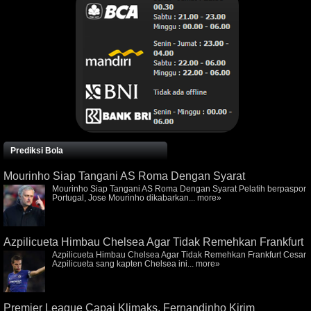
Prediksi Bola
Mourinho Siap Tangani AS Roma Dengan Syarat
Mourinho Siap Tangani AS Roma Dengan Syarat Pelatih berpaspor
Portugal, Jose Mourinho dikabarkan...
more»
Azpilicueta Himbau Chelsea Agar Tidak Remehkan Frankfurt
Azpilicueta Himbau Chelsea Agar Tidak Remehkan Frankfurt Cesar
Azpilicueta sang kapten Chelsea ini...
more»
Premier League Capai Klimaks, Fernandinho Kirim