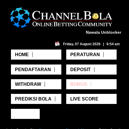
Nawala Unblocker
Friday, 07 August 2026 | 6:54 am
HOME
PERATURAN
PENDAFTARAN
DEPOSIT
WITHDRAW
BONUS
PREDIKSI BOLA
LIVE SCORE