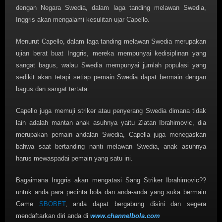
dengan Negara Swedia, dalam laga tanding melawan Swedia,
Inggris akan mengalami kesulitan ujar Capello.
Menurut Capello, dalam laga tanding melawan Swedia merupakan
ujian berat buat Inggris, mereka mempunyai kedisiplinan yang
sangat bagus, walau Swedia mempunyai jumlah populasi yang
sedikit akan tetapi setiap pemain Swedia dapat bermain dengan
bagus dan sangat tertata.
Capello juga memuji striker atau penyerang Swedia dimana tidak
lain adalah mantan anak asuhnya yaitu Zlatan Ibrahimovic, dia
merupakan pemain andalan Swedia, Capella juga menegaskan
bahwa saat bertanding nanti melawan Swedia, anak asuhnya
harus mewaspadai pemain yang satu ini.
Bagaimana Inggris akan mengatasi Sang Striker Ibrahimovic??
untuk anda para pecinta bola dan anda-anda yang suka bermain
Game
SBOBET
, anda dapat bergabung disini dan segera
mendaftarkan diri anda di
www.channelbola.com