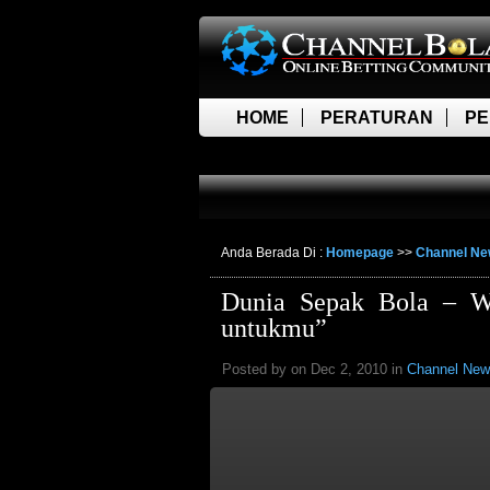
HOME
PERATURAN
PE
LIVE SCORE
Anda Berada Di :
Homepage
>>
Channel N
Dunia Sepak Bola – We
untukmu”
Posted by on Dec 2, 2010 in
Channel Ne