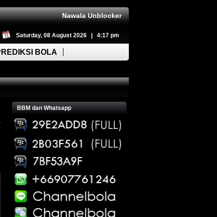
Nawala Unblocker
Saturday, 08 August 2026 | 4:17 pm
PREDIKSI BOLA
BBM dan Whatsapp