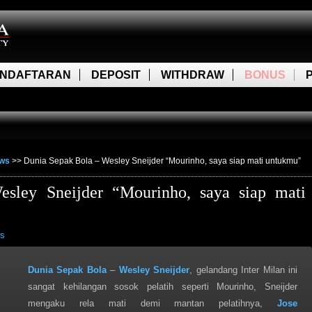
NDAFTARAN
DEPOSIT
WITHDRAW
BONUS
ews
>>
Dunia Sepak Bola – Wesley Sneijder “Mourinho, saya siap mati untukmu”
sley Sneijder “Mourinho, saya siap mati
ws
Dunia Sepak Bola
–
Wesley Sneijder
, gelandang Inter Milan ini
sangat kehilangan sosok pelatih seperti Mourinho, Sneijder
mengaku rela mati demi mantan pelatihnya,
Jose