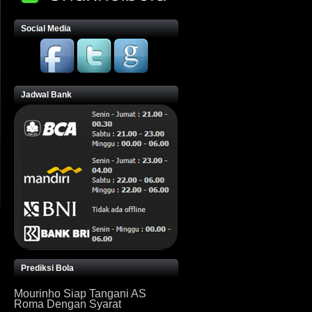
Social Media
Jadwal Bank
Prediksi Bola
Mourinho Siap Tangani AS
Roma Dengan Syarat