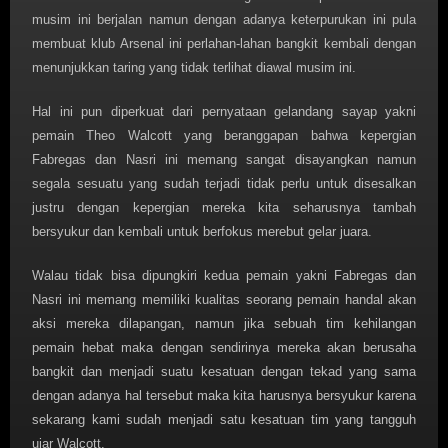
musim ini berjalan namun dengan adanya keterpurukan ini pula
membuat klub Arsenal ini perlahan-lahan bangkit kembali dengan
menunjukkan taring yang tidak terlihat diawal musim ini.
Hal ini pun diperkuat dari pernyataan gelandang sayap yakni
pemain Theo Walcott yang beranggapan bahwa kepergian
Fabregas dan Nasri ini memang sangat disayangkan namun
segala sesuatu yang sudah terjadi tidak perlu untuk disesalkan
justru dengan kepergian mereka kita seharusnya tambah
bersyukur dan kembali untuk berfokus merebut gelar juara.
Walau tidak bisa dipungkiri kedua pemain yakni Fabregas dan
Nasri ini memang memiliki kualitas seorang pemain handal akan
aksi mereka dilapangan, namun jika sebuah tim kehilangan
pemain hebat maka dengan sendirinya mereka akan berusaha
bangkit dan menjadi suatu kesatuan dengan tekad yang sama
dengan adanya hal tersebut maka kita harusnya bersyukur karena
sekarang kami sudah menjadi satu kesatuan tim yang tangguh
ujar Walcott.