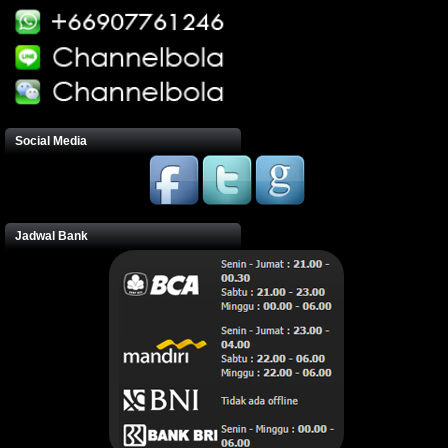
Social Media
Jadwal Bank