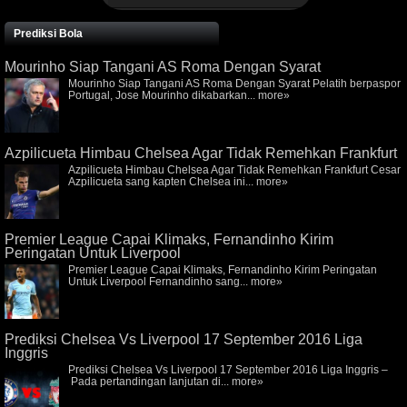
Prediksi Bola
Mourinho Siap Tangani AS Roma Dengan Syarat
Mourinho Siap Tangani AS Roma Dengan Syarat Pelatih berpaspor
Portugal, Jose Mourinho dikabarkan...
more»
Azpilicueta Himbau Chelsea Agar Tidak Remehkan Frankfurt
Azpilicueta Himbau Chelsea Agar Tidak Remehkan Frankfurt Cesar
Azpilicueta sang kapten Chelsea ini...
more»
Premier League Capai Klimaks, Fernandinho Kirim
Peringatan Untuk Liverpool
Premier League Capai Klimaks, Fernandinho Kirim Peringatan
Untuk Liverpool Fernandinho sang...
more»
Prediksi Chelsea Vs Liverpool 17 September 2016 Liga
Inggris
Prediksi Chelsea Vs Liverpool 17 September 2016 Liga Inggris –
Pada pertandingan lanjutan di...
more»