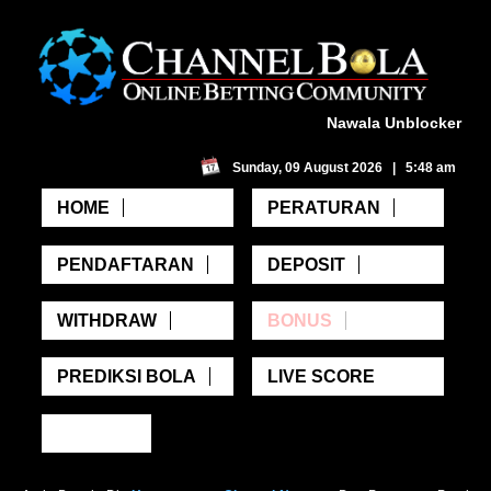
Nawala Unblocker
Sunday, 09 August 2026 | 5:48 am
HOME
PERATURAN
PENDAFTARAN
DEPOSIT
WITHDRAW
BONUS
PREDIKSI BOLA
LIVE SCORE