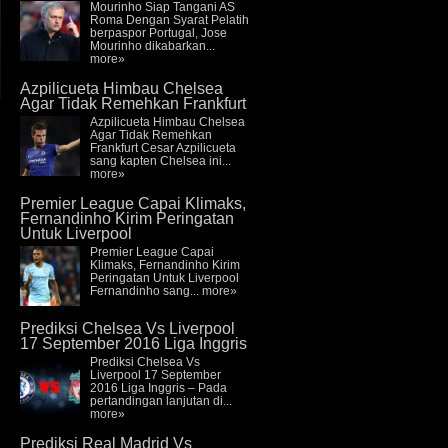
Mourinho Siap Tangani AS
Roma Dengan Syarat Pelatih
berpaspor Portugal, Jose
Mourinho dikabarkan...
more»
Azpilicueta Himbau Chelsea
Agar Tidak Remehkan Frankfurt
Azpilicueta Himbau Chelsea
Agar Tidak Remehkan
Frankfurt Cesar Azpilicueta
sang kapten Chelsea ini...
more»
Premier League Capai Klimaks,
Fernandinho Kirim Peringatan
Untuk Liverpool
Premier League Capai
Klimaks, Fernandinho Kirim
Peringatan Untuk Liverpool
Fernandinho sang...
more»
Prediksi Chelsea Vs Liverpool
17 September 2016 Liga Inggris
Prediksi Chelsea Vs
Liverpool 17 September
2016 Liga Inggris – Pada
pertandingan lanjutan di...
more»
Prediksi Real Madrid Vs