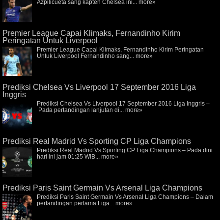
Azpilicueta sang kapten Chelsea ini...
more»
Premier League Capai Klimaks, Fernandinho Kirim
Peringatan Untuk Liverpool
Premier League Capai Klimaks, Fernandinho Kirim Peringatan
Untuk Liverpool Fernandinho sang...
more»
Prediksi Chelsea Vs Liverpool 17 September 2016 Liga
Inggris
Prediksi Chelsea Vs Liverpool 17 September 2016 Liga Inggris –
Pada pertandingan lanjutan di...
more»
Prediksi Real Madrid Vs Sporting CP Liga Champions
Prediksi Real Madrid Vs Sporting CP Liga Champions – Pada dini
hari ini jam 01:25 WIB...
more»
Prediksi Paris Saint Germain Vs Arsenal Liga Champions
Prediksi Paris Saint Germain Vs Arsenal Liga Champions – Dalam
pertandingan pertama Liga...
more»