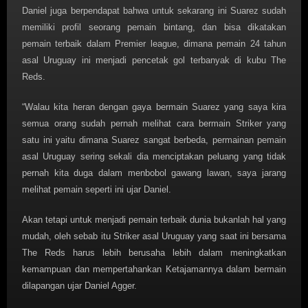
Daniel juga berpendapat bahwa untuk sekarang ini Suarez sudah
memiliki profil seorang pemain bintang, dan bisa dikatakan
pemain terbaik dalam Premier league, dimana pemain 24 tahun
asal Uruguay ini menjadi pencetak gol terbanyak di kubu The
Reds.
“Walau kita heran dengan gaya bermain Suarez yang saya kira
semua orang sudah pernah melihat cara bermain Striker yang
satu ini yaitu dimana Suarez sangat berbeda, permainan pemain
asal Uruguay sering sekali dia menciptakan peluang yang tidak
pernah kita duga dalam menbobol gawang lawan, saya jarang
melihat pemain seperti ini ujar Daniel.
Akan tetapi untuk menjadi pemain terbaik dunia bukanlah hal yang
mudah, oleh sebab itu Striker asal Uruguay yang saat ini bersama
The Reds harus lebih berusaha lebih dalam meningkatkan
kemampuan dan mempertahankan Ketajamannya dalam bermain
dilapangan ujar Daniel Agger.