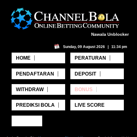
Nawala Unblocker
Sunday, 09 August 2026 | 11:34 pm
HOME
PERATURAN
PENDAFTARAN
DEPOSIT
WITHDRAW
BONUS
PREDIKSI BOLA
LIVE SCORE