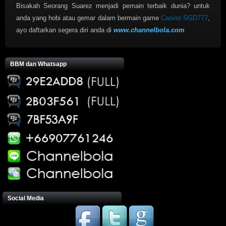
Bisakah Seorang Suarez menjadi pemain terbaik dunia? untuk
anda yang hobi atau gemar dalam bermain game
Casino SGD777
,
ayo daftarkan segera diri anda di
www.channelbola.com
BBM dan Whatsapp
Social Media