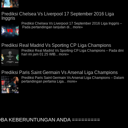
Prediksi Chelsea Vs Liverpool 17 September 2016 Liga
Inggris
Prediksi Chelsea Vs Liverpool 17 September 2016 Liga Inggris –
Pada pertandingan lanjutan di...
more»
Prediksi Real Madrid Vs Sporting CP Liga Champions
Prediksi Real Madrid Vs Sporting CP Liga Champions – Pada dini
hari ini jam 01:25 WIB...
more»
Prediksi Paris Saint Germain Vs Arsenal Liga Champions
Prediksi Paris Saint Germain Vs Arsenal Liga Champions – Dalam
pertandingan pertama Liga...
more»
A KEBERUNTUNGAN ANDA =========