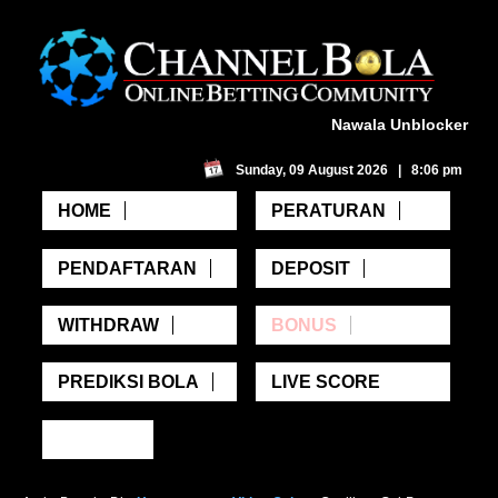
Nawala Unblocker
Sunday, 09 August 2026 | 8:06 pm
HOME
PERATURAN
PENDAFTARAN
DEPOSIT
WITHDRAW
BONUS
PREDIKSI BOLA
LIVE SCORE