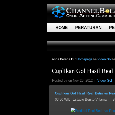
HOME
PERATURAN
PE
LIVE SCORE
Anda Berada Di :
Homepage
>>
Video Gol
>
Cuplikan Gol Hasil Real 
Posted by on Nov 26, 2012 in
Video Gol
Cuplikan Gol Hasil Real Betis vs Rea
03.30 WIB, Estadio Benito Villamarín, Se