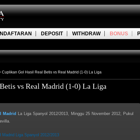
NDAFTARAN
DEPOSIT
WITHDRAW
BONUS
>
Cuplikan Gol Hasil Real Betis vs Real Madrid (1-0) La Liga
Betis vs Real Madrid (1-0) La Liga
l Madrid
La Liga Spanyol 2012/2013, Minggu 25 November 2012, Pukul
villa.