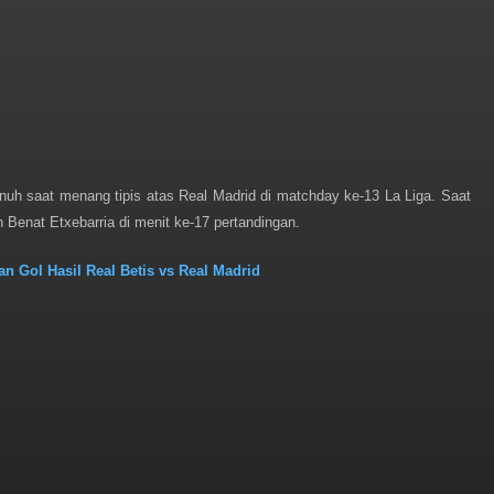
nuh saat menang tipis atas Real Madrid di matchday ke-13 La Liga. Saat
eh Benat Etxebarria di menit ke-17 pertandingan.
an Gol Hasil Real Betis vs Real Madrid