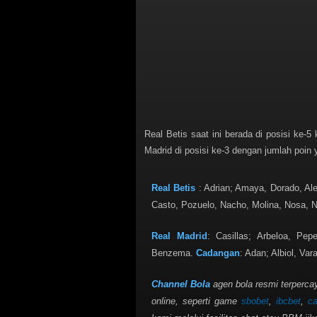
Real Betis saat ini berada di posisi ke-
Madrid di posisi ke-3 dengan jumlah poin 
Real Betis
: Adrian; Amaya, Dorado, Ale
Casto, Pozuelo, Nacho, Molina, Nosa, 
Real Madrid
: Casillas; Arbeloa, Pep
Benzema.
Cadangan
: Adan; Albiol, Var
Channel Bola
agen bola resmi terperca
online, seperti game
sbobet
,
ibcbet
,
ca