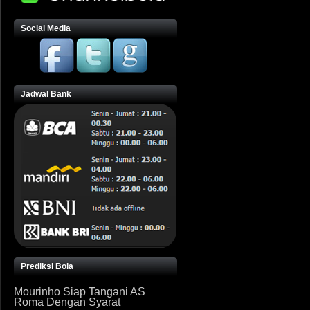
Social Media
Jadwal Bank
Prediksi Bola
Mourinho Siap Tangani AS
Roma Dengan Syarat