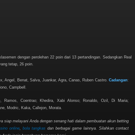
5 klasemen dengan perolehan 22 poin dari 13 pertandingan. Sedangkan Real
yang tetap, 26 poin.
x, Angel, Benat, Salva, Juankar, Agra, Canas, Ruben Castro.
Cadangan
:
Nono, Campbell.
e, Ramos, Coentrao; Khedira, Xabi Alonso; Ronaldo, Ozil, Di Maria;
ane, Modric, Kaka, Callejon, Morata.
ya siap melayani Anda dengan senang hati dalam pembuatan akun betting
sino online
,
bola tangkas
dan berbagai game lainnya. Silahkan contact