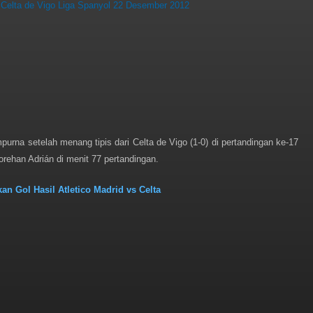
purna setelah menang tipis dari Celta de Vigo (1-0) di pertandingan ke-17
torehan Adrián di menit 77 pertandingan.
kan Gol Hasil Atletico Madrid vs Celta