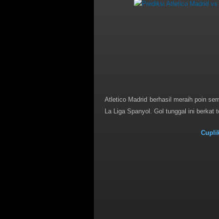
Atletico Madrid berhasil meraih poin sem
La Liga Spanyol. Gol tunggal ini berkat 
Cupli