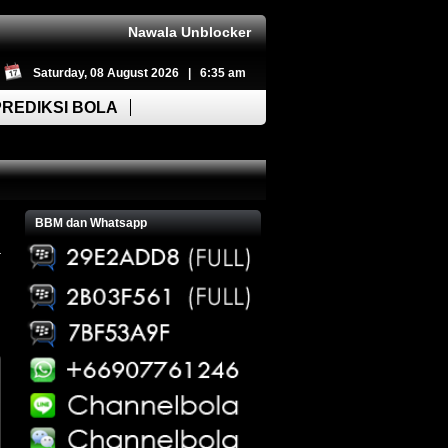
Nawala Unblocker
Saturday, 08 August 2026 | 6:35 am
PREDIKSI BOLA
BBM dan Whatsapp