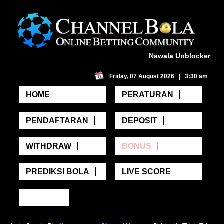
Nawala Unblocker
Friday, 07 August 2026 | 3:30 am
HOME
PERATURAN
PENDAFTARAN
DEPOSIT
WITHDRAW
BONUS
PREDIKSI BOLA
LIVE SCORE