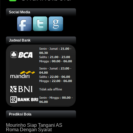
Social Media
Jadwal Bank
Prediksi Bola
Mourinho Siap Tangani AS
Roma Dengan Syarat