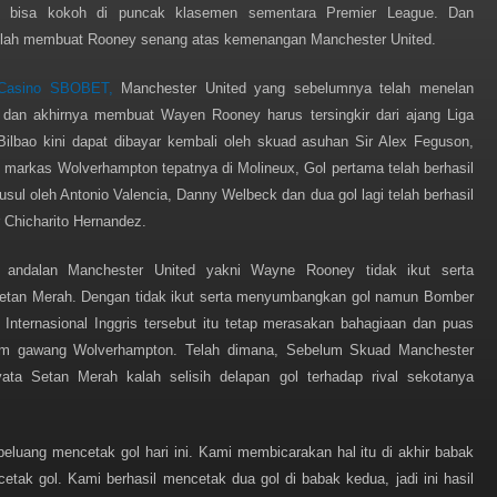
ap bisa kokoh di puncak klasemen sementara Premier League. Dan
elah membuat Rooney senang atas kemenangan Manchester United.
 Casino SBOBET,
Manchester United yang sebelumnya telah menelan
bao dan akhirnya membuat Wayen Rooney harus tersingkir dari ajang Liga
Bilbao kini dapat dibayar kembali oleh skuad asuhan Sir Alex Feguson,
e markas Wolverhampton tepatnya di Molineux, Gol pertama telah berhasil
usul oleh Antonio Valencia, Danny Welbeck dan dua gol lagi telah berhasil
r Chicharito Hernandez.
andalan Manchester United yakni Wayne Rooney tidak ikut serta
tan Merah. Dengan tidak ikut serta menyumbangkan gol namun Bomber
 Internasional Inggris tersebut itu tetap merasakan bahagiaan dan puas
lam gawang Wolverhampton. Telah dimana, Sebelum Skuad Manchester
ata Setan Merah kalah selisih delapan gol terhadap rival sekotanya
luang mencetak gol hari ini. Kami membicarakan hal itu di akhir babak
etak gol. Kami berhasil mencetak dua gol di babak kedua, jadi ini hasil