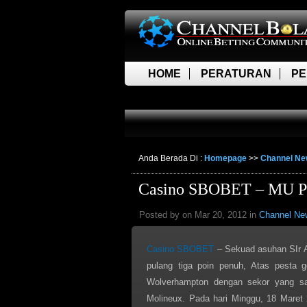
HOME
PERATURAN
PE
LIVE SCORE
Anda Berada Di :
Homepage
>>
Channel N
Casino SBOBET – MU Pe
Posted by on Mar 20, 2012 in
Channel Ne
Casino SBOBET
– Sekuad asuhan SIr A
pulang tiga poin penuh, Atas pesta
Wolverhampton dengan sekor yang san
Molineux. Pada hari Minggu, 18 Maret