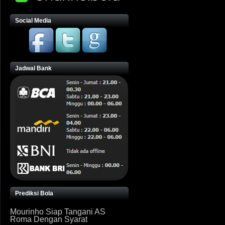
Social Media
Jadwal Bank
Prediksi Bola
Mourinho Siap Tangani AS
Roma Dengan Syarat