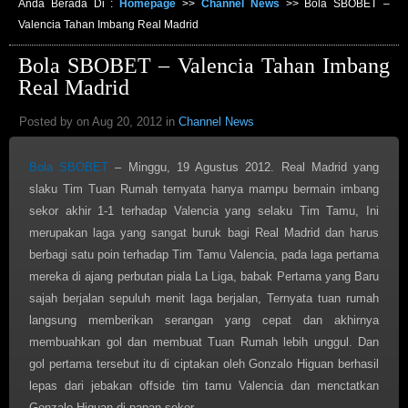
Anda Berada Di :
Homepage
>>
Channel News
>>
Bola SBOBET –
Valencia Tahan Imbang Real Madrid
Bola SBOBET – Valencia Tahan Imbang
Real Madrid
Posted by on Aug 20, 2012 in
Channel News
Bola SBOBET
– Minggu, 19 Agustus 2012. Real Madrid yang
slaku Tim Tuan Rumah ternyata hanya mampu bermain imbang
sekor akhir 1-1 terhadap Valencia yang selaku Tim Tamu, Ini
merupakan laga yang sangat buruk bagi Real Madrid dan harus
berbagi satu poin terhadap Tim Tamu Valencia, pada laga pertama
mereka di ajang perbutan piala La Liga, babak Pertama yang Baru
sajah berjalan sepuluh menit laga berjalan, Ternyata tuan rumah
langsung memberikan serangan yang cepat dan akhirnya
membuahkan gol dan membuat Tuan Rumah lebih unggul. Dan
gol pertama tersebut itu di ciptakan oleh Gonzalo Higuan berhasil
lepas dari jebakan offside tim tamu Valencia dan menctatkan
Gonzalo Higuan di papan sekor.