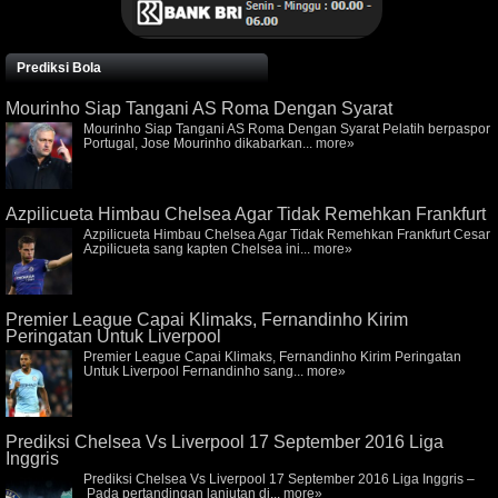
Prediksi Bola
Mourinho Siap Tangani AS Roma Dengan Syarat
Mourinho Siap Tangani AS Roma Dengan Syarat Pelatih berpaspor
Portugal, Jose Mourinho dikabarkan...
more»
Azpilicueta Himbau Chelsea Agar Tidak Remehkan Frankfurt
Azpilicueta Himbau Chelsea Agar Tidak Remehkan Frankfurt Cesar
Azpilicueta sang kapten Chelsea ini...
more»
Premier League Capai Klimaks, Fernandinho Kirim
Peringatan Untuk Liverpool
Premier League Capai Klimaks, Fernandinho Kirim Peringatan
Untuk Liverpool Fernandinho sang...
more»
Prediksi Chelsea Vs Liverpool 17 September 2016 Liga
Inggris
Prediksi Chelsea Vs Liverpool 17 September 2016 Liga Inggris –
Pada pertandingan lanjutan di...
more»