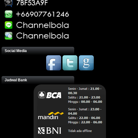
Social Media
Jadwal Bank