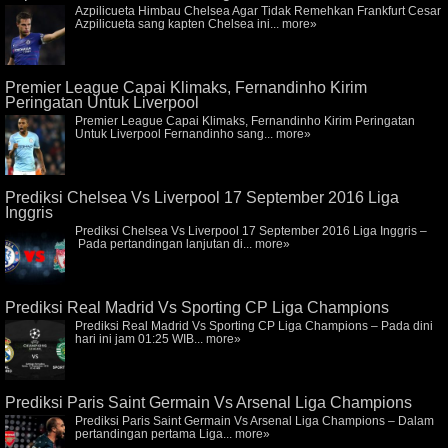
Azpilicueta Himbau Chelsea Agar Tidak Remehkan Frankfurt Cesar
Azpilicueta sang kapten Chelsea ini...
more»
Premier League Capai Klimaks, Fernandinho Kirim
Peringatan Untuk Liverpool
Premier League Capai Klimaks, Fernandinho Kirim Peringatan
Untuk Liverpool Fernandinho sang...
more»
Prediksi Chelsea Vs Liverpool 17 September 2016 Liga
Inggris
Prediksi Chelsea Vs Liverpool 17 September 2016 Liga Inggris –
Pada pertandingan lanjutan di...
more»
Prediksi Real Madrid Vs Sporting CP Liga Champions
Prediksi Real Madrid Vs Sporting CP Liga Champions – Pada dini
hari ini jam 01:25 WIB...
more»
Prediksi Paris Saint Germain Vs Arsenal Liga Champions
Prediksi Paris Saint Germain Vs Arsenal Liga Champions – Dalam
pertandingan pertama Liga...
more»