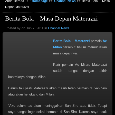
Anda Berada Di :
Homepage
>>
Channel News
>>
Berita Bola – Masa
Depan Materazzi
Berita Bola – Masa Depan Materazzi
Posted by on Jun 7, 2011 in
Channel News
Berita Bola
–
Materazzi
pemain
Ac
Milan
tersebut belum memutuskan
masa depannya.
Karir pemain Ac Milan, Materazzi
sudah sangat dengan akhir
kontraknya dengan Milan.
Belum tau pasti Materazzi akan masih tetap bermain di San Siro
atau akan hengkang dari Milan.
“Aku belum tau akan meninggalkan San Siro atau tidak, Tetapi
saya sangat ingin sekali bermain di San Siro, Karena saya tidak