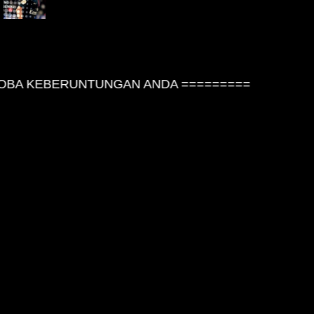
BA KEBERUNTUNGAN ANDA =========