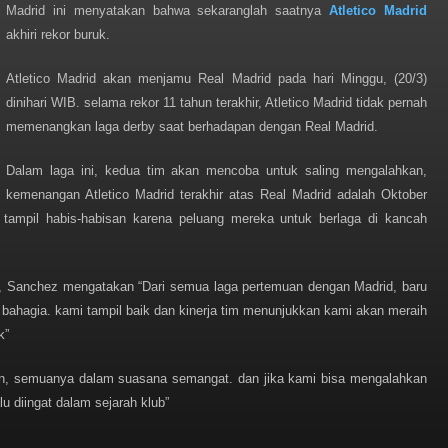
Madrid ini menyatakan bahwa sekaranglah saatnya
Atletico Madrid
akhiri rekor buruk.
Atletico Madrid akan menjamu Real Madrid pada hari Minggu, (20/3)
dinihari WIB. selama rekor 11 tahun terakhir, Atletico Madrid tidak pernah
memenangkan laga derby saat berhadapan dengan Real Madrid.
Dalam laga ini, kedua tim akan mencoba untuk saling mengalahkan,
kemenangan Atletico Madrid terakhir atas Real Madrid adalah Oktober
n tampil habis-habisan karena peluang mereka untuk berlaga di kancah
, Sanchez mengatakan “Dari semua laga pertemuan dengan Madrid, baru
n bahagia. kami tampil baik dan kinerja tim menunjukkan kami akan meraih
k”
n, semuanya dalam suasana semangat. dan jika kami bisa mengalahkan
u diingat dalam sejarah klub”