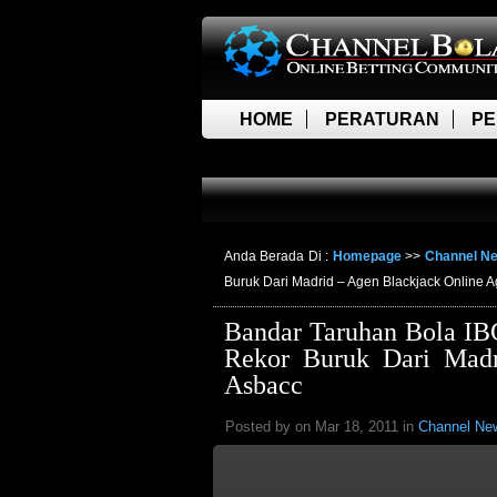
HOME
PERATURAN
PE
LIVE SCORE
Anda Berada Di :
Homepage
>>
Channel N
Buruk Dari Madrid – Agen Blackjack Online 
Bandar Taruhan Bola IB
Rekor Buruk Dari Madr
Asbacc
Posted by on Mar 18, 2011 in
Channel Ne