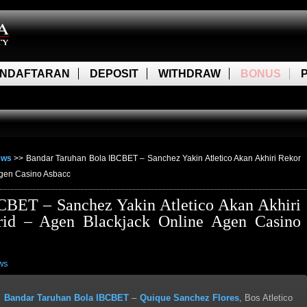
NDAFTARAN
DEPOSIT
WITHDRAW
BONUS
ews
>>
Bandar Taruhan Bola IBCBET – Sanchez Yakin Atletico Akan Akhiri Rekor
Agen Casino Asbacc
CBET – Sanchez Yakin Atletico Akan Akhiri
id – Agen Blackjack Online Agen Casino
ws
Bandar Taruhan Bola IBCBET
–
Quique Sanchez Flores
, Bos Atletico