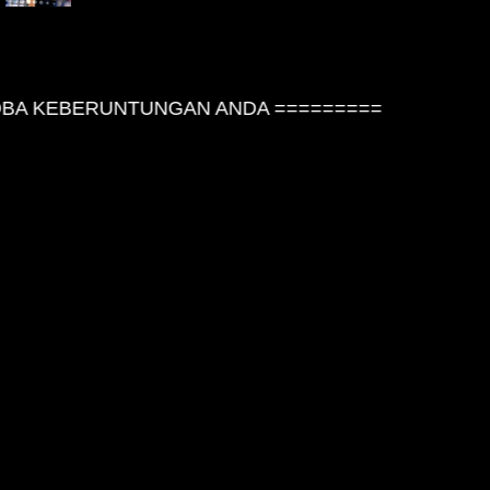
A KEBERUNTUNGAN ANDA =========