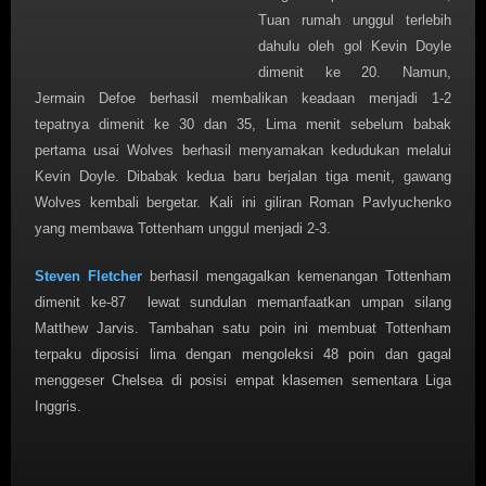
Tuan rumah unggul terlebih
dahulu oleh gol Kevin Doyle
dimenit ke 20. Namun,
Jermain Defoe berhasil membalikan keadaan menjadi 1-2
tepatnya dimenit ke 30 dan 35, Lima menit sebelum babak
pertama usai Wolves berhasil menyamakan kedudukan melalui
Kevin Doyle. Dibabak kedua baru berjalan tiga menit, gawang
Wolves kembali bergetar. Kali ini giliran Roman Pavlyuchenko
yang membawa Tottenham unggul menjadi 2-3.
Steven Fletcher
berhasil mengagalkan kemenangan Tottenham
dimenit ke-87 lewat sundulan memanfaatkan umpan silang
Matthew Jarvis. Tambahan satu poin ini membuat Tottenham
terpaku diposisi lima dengan mengoleksi 48 poin dan gagal
menggeser Chelsea di posisi empat klasemen sementara Liga
Inggris.