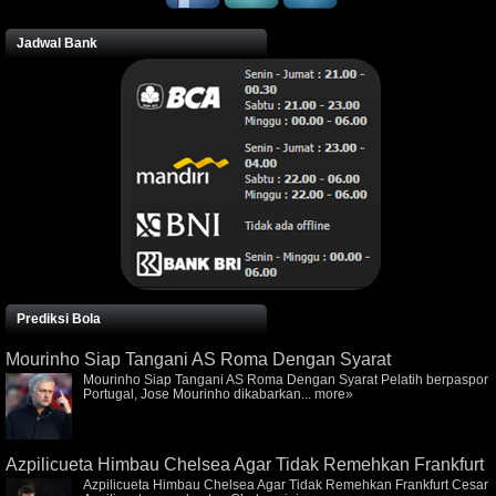
Jadwal Bank
Prediksi Bola
Mourinho Siap Tangani AS Roma Dengan Syarat
Mourinho Siap Tangani AS Roma Dengan Syarat Pelatih berpaspor
Portugal, Jose Mourinho dikabarkan...
more»
Azpilicueta Himbau Chelsea Agar Tidak Remehkan Frankfurt
Azpilicueta Himbau Chelsea Agar Tidak Remehkan Frankfurt Cesar