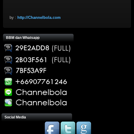
by :
http://Channelbola.com
BBM dan Whatsapp
Social Media