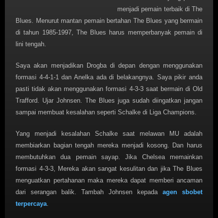
menjadi pemain terbaik di The
Blues. Menurut mantan pemain bertahan The Blues yang bermain
di tahun 1985-1997, The Blues harus memperbanyak pemain di
lini tengah.
Saya akan menjadikan Drogba di depan dengan menggunakan
formasi 4-4-1-1 dan Anelka ada di belakangnya. Saya pikir anda
pasti tidak akan menggunakan formasi 4-3-3 saat bermain di Old
Trafford. Ujar Johnsen. The Blues juga sudah diingatkan jangan
sampai membuat kesalahan seperti Schalke di Liga Champions.
Yang menjadi kesalahan Schalke saat melawan MU adalah
membiarkan bagian tengah mereka menjadi kosong. Dan harus
membutuhkan dua pemain sayap. Jika Chelsea memainkan
formasi 4-3-3, Mereka akan sangat kesulitan dan jika The Blues
menguatkan pertahanan maka mereka dapat memberi ancaman
dari serangan balik. Tambah Johnsen kepada
agen sbobet
terpercaya
.