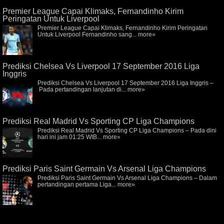
Premier League Capai Klimaks, Fernandinho Kirim
Peringatan Untuk Liverpool
Premier League Capai Klimaks, Fernandinho Kirim Peringatan
Untuk Liverpool Fernandinho sang...
more»
Prediksi Chelsea Vs Liverpool 17 September 2016 Liga
Inggris
Prediksi Chelsea Vs Liverpool 17 September 2016 Liga Inggris –
Pada pertandingan lanjutan di...
more»
Prediksi Real Madrid Vs Sporting CP Liga Champions
Prediksi Real Madrid Vs Sporting CP Liga Champions – Pada dini
hari ini jam 01:25 WIB...
more»
Prediksi Paris Saint Germain Vs Arsenal Liga Champions
Prediksi Paris Saint Germain Vs Arsenal Liga Champions – Dalam
pertandingan pertama Liga...
more»