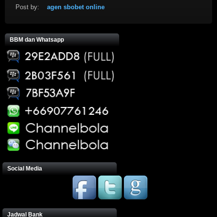
Post by:
agen sbobet online
BBM dan Whatsapp
Social Media
Jadwal Bank