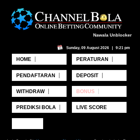
Nawala Unblocker
Sunday, 09 August 2026 | 9:21 pm
HOME
PERATURAN
PENDAFTARAN
DEPOSIT
WITHDRAW
BONUS
PREDIKSI BOLA
LIVE SCORE