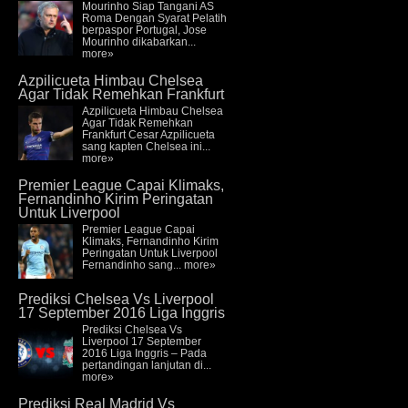
Mourinho Siap Tangani AS
Roma Dengan Syarat Pelatih
berpaspor Portugal, Jose
Mourinho dikabarkan...
more»
Azpilicueta Himbau Chelsea
Agar Tidak Remehkan Frankfurt
Azpilicueta Himbau Chelsea
Agar Tidak Remehkan
Frankfurt Cesar Azpilicueta
sang kapten Chelsea ini...
more»
Premier League Capai Klimaks,
Fernandinho Kirim Peringatan
Untuk Liverpool
Premier League Capai
Klimaks, Fernandinho Kirim
Peringatan Untuk Liverpool
Fernandinho sang...
more»
Prediksi Chelsea Vs Liverpool
17 September 2016 Liga Inggris
Prediksi Chelsea Vs
Liverpool 17 September
2016 Liga Inggris – Pada
pertandingan lanjutan di...
more»
Prediksi Real Madrid Vs