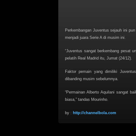
Perkembangan Juventus sejauh ini pun 
menjadi juara Serie A di musim ini.
“Juventus sangat berkembang pesat un
pelatih Real Madrid itu, Jumat (24/12).
Faktor pemain yang dimiliki Juventu
dibanding musim sebelumnya.
“Permainan Alberto Aquilani sangat ba
biasa,” tandas Mourinho.
by :
http://channelbola.com