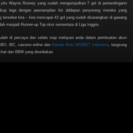
s yitu Wayne Rooney yang sudah mengumpulkan 7 gol di pertandingann
kup lega dengan peenampilan lini dddepan penyerang mereka yang
ng tersebut kira – kira mencapai 43 gol yang sudah disarangkan di gawang
dah manjadi Runner-up Top skor sementara di Liga Inggris.
udah di percaya dan selalu siap melayani anda dalam pembuatan akun
BO, IBC, cassino online dan
Bandar Bola SBOBET Indonesia
, langsung
 chat dan BBM yang disediakan.