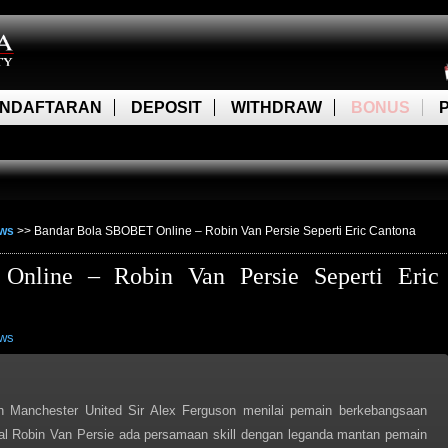
NDAFTARAN
DEPOSIT
WITHDRAW
BONUS
ews
>>
Bandar Bola SBOBET Online – Robin Van Persie Seperti Eric Cantona
nline – Robin Van Persie Seperti Eric
ews
h Manchester United Sir Alex Ferguson menilai pemain berkebangsaan
al Robin Van Persie ada persamaan skill dengan leganda mantan pemain