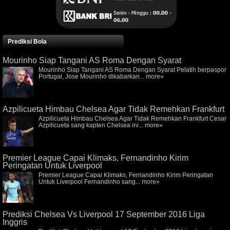
Prediksi Bola
Mourinho Siap Tangani AS Roma Dengan Syarat
Mourinho Siap Tangani AS Roma Dengan Syarat Pelatih berpaspor
Portugal, Jose Mourinho dikabarkan...
more»
Azpilicueta Himbau Chelsea Agar Tidak Remehkan Frankfurt
Azpilicueta Himbau Chelsea Agar Tidak Remehkan Frankfurt Cesar
Azpilicueta sang kapten Chelsea ini...
more»
Premier League Capai Klimaks, Fernandinho Kirim
Peringatan Untuk Liverpool
Premier League Capai Klimaks, Fernandinho Kirim Peringatan
Untuk Liverpool Fernandinho sang...
more»
Prediksi Chelsea Vs Liverpool 17 September 2016 Liga
Inggris