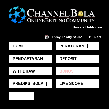
Nawala Unblocker
Friday, 07 August 2026 | 11:36 am
HOME
PERATURAN
PENDAFTARAN
DEPOSIT
WITHDRAW
BONUS
PREDIKSI BOLA
LIVE SCORE