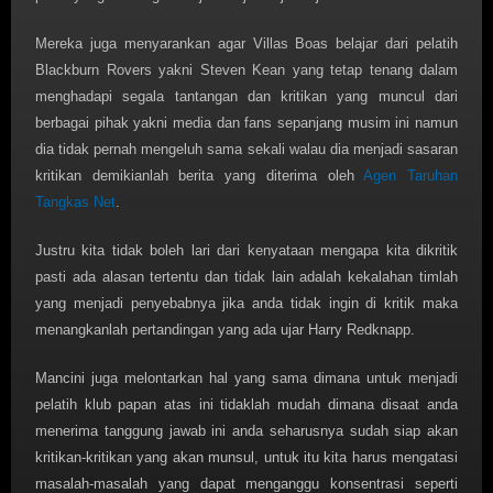
Mereka juga menyarankan agar Villas Boas belajar dari pelatih
Blackburn Rovers yakni Steven Kean yang tetap tenang dalam
menghadapi segala tantangan dan kritikan yang muncul dari
berbagai pihak yakni media dan fans sepanjang musim ini namun
dia tidak pernah mengeluh sama sekali walau dia menjadi sasaran
kritikan demikianlah berita yang diterima oleh
Agen Taruhan
Tangkas Net
.
Justru kita tidak boleh lari dari kenyataan mengapa kita dikritik
pasti ada alasan tertentu dan tidak lain adalah kekalahan timlah
yang menjadi penyebabnya jika anda tidak ingin di kritik maka
menangkanlah pertandingan yang ada ujar Harry Redknapp.
Mancini juga melontarkan hal yang sama dimana untuk menjadi
pelatih klub papan atas ini tidaklah mudah dimana disaat anda
menerima tanggung jawab ini anda seharusnya sudah siap akan
kritikan-kritikan yang akan munsul, untuk itu kita harus mengatasi
masalah-masalah yang dapat menganggu konsentrasi seperti