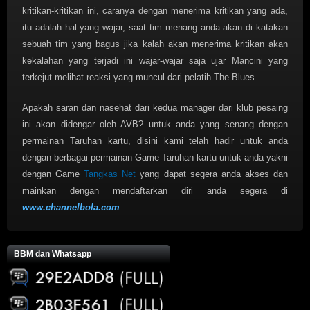
kritikan-kritikan ini, caranya dengan menerima kritikan yang ada,
itu adalah hal yang wajar, saat tim menang anda akan di katakan
sebuah tim yang bagus jika kalah akan menerima kritikan akan
kekalahan yang terjadi ini wajar-wajar saja ujar Mancini yang
terkejut melihat reaksi yang muncul dari pelatih The Blues.
Apakah saran dan nasehat dari kedua manager dari klub pesaing
ini akan didengar oleh AVB? untuk anda yang senang dengan
permainan Taruhan kartu, disini kami telah hadir untuk anda
dengan berbagai permainan Game Taruhan kartu untuk anda yakni
dengan Game
Tangkas Net
yang dapat segera anda akses dan
mainkan dengan mendaftarkan diri anda segera di
www.channelbola.com
BBM dan Whatsapp