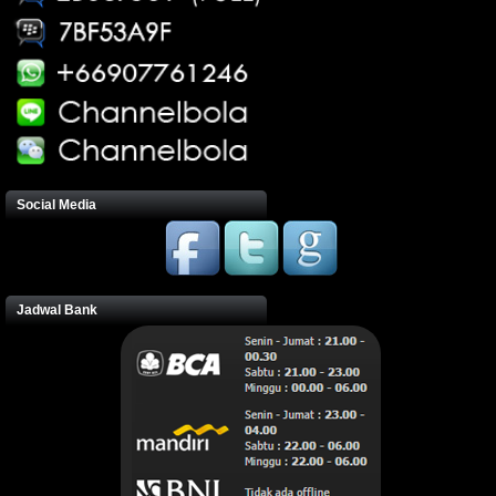
Social Media
Jadwal Bank