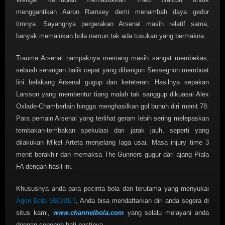
menggantikan Aaron Ramsey demi menambah daya gedor
timnya. Sayangnya pergerakan Arsenal masih relatif sama,
banyak memainkan bola namun tak ada tusukan yang bermakna.
Trauma Arsenal nampaknya memang masih sangat membekas,
sebuah serangan balik cepat yang dibangun Sessegnon membuat
lini belakang Arsenal gugup dan keteteran. Hasilnya sepakan
Larsson yang membentur tiang malah tak sanggup dikuasai Alex
Oxlade-Chamberlain hingga menghasilkan gol bunuh diri menit 78.
Para pemain Arsenal yang terlihat geram lebih sering melepaskan
tembakan-tembakan spekulasi dari jarak jauh, seperti yang
dilakukan Mikel Arteta menjelang laga usai. Masa injury time 3
menit berakhir dan memaksa The Gunners gugur dari ajang Piala
FA dengan hasil ini.
Khususnya anda para pecinta bola dan terutama yang menyukai
Agen Bola SBOBET
, Anda bisa mendaftarkan diri anda segera di
situs kami,
www.channelbola.com
yang selalu melayani anda
dengan sepenuh hati pastinya.