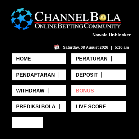
Nawala Unblocker
Saturday, 08 August 2026 | 5:10 am
HOME
PERATURAN
PENDAFTARAN
DEPOSIT
WITHDRAW
BONUS
PREDIKSI BOLA
LIVE SCORE