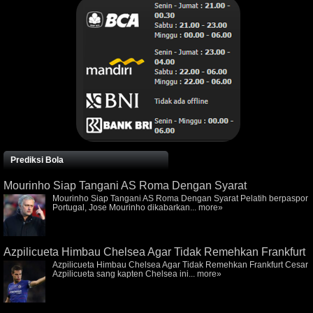
Prediksi Bola
Mourinho Siap Tangani AS Roma Dengan Syarat
Mourinho Siap Tangani AS Roma Dengan Syarat Pelatih berpaspor
Portugal, Jose Mourinho dikabarkan...
more»
Azpilicueta Himbau Chelsea Agar Tidak Remehkan Frankfurt
Azpilicueta Himbau Chelsea Agar Tidak Remehkan Frankfurt Cesar
Azpilicueta sang kapten Chelsea ini...
more»