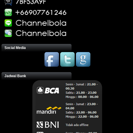
Social Media
Jadwal Bank