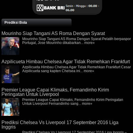
Prediksi Bola
Mourinho Siap Tangani AS Roma Dengan Syarat
Mourinho Siap Tangani AS Roma Dengan Syarat Pelatih berpaspor
Portugal, Jose Mourinho dikabarkan...
more»
Azpilicueta Himbau Chelsea Agar Tidak Remehkan Frankfurt
Azpilicueta Himbau Chelsea Agar Tidak Remehkan Frankfurt Cesar
Azpilicueta sang kapten Chelsea ini...
more»
Premier League Capai Klimaks, Fernandinho Kirim
Peringatan Untuk Liverpool
Premier League Capai Klimaks, Fernandinho Kirim Peringatan
Untuk Liverpool Fernandinho sang...
more»
Prediksi Chelsea Vs Liverpool 17 September 2016 Liga
Inggris
Prediksi Chelsea Vs Liverpool 17 September 2016 Liga Inggris –