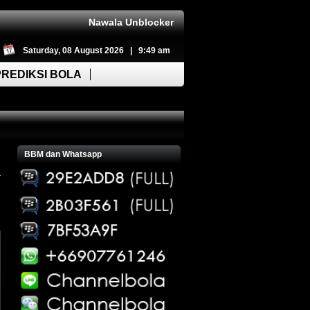
Nawala Unblocker
Saturday, 08 August 2026 | 9:49 am
PREDIKSI BOLA
BBM dan Whatsapp