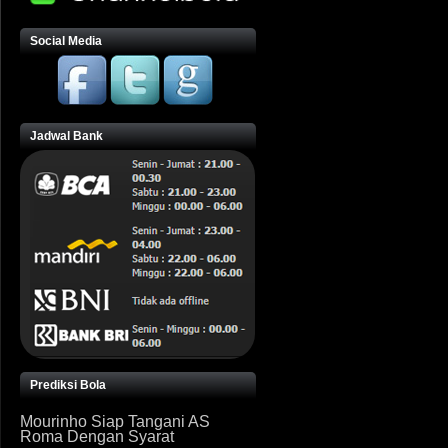
Social Media
Jadwal Bank
Prediksi Bola
Mourinho Siap Tangani AS
Roma Dengan Syarat