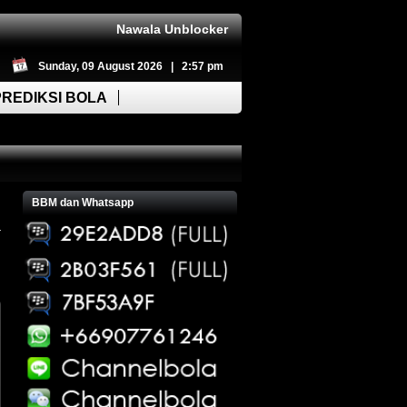
Nawala Unblocker
Sunday, 09 August 2026 | 2:57 pm
PREDIKSI BOLA
BBM dan Whatsapp