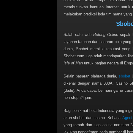
membutuhkan bantuan Internet untuk m
melakukan prediksi bola tim mana yan
Sbobe
Salah satu web
Betting Online
sepak b
layanan taruhan dan pasaran bola yang
dunia, Sbobet memiliki reputasi yang
Sbobet.com juga telah mendapatkan lis
Isle of Man
untuk bagian negara di Erop
Selain pasaran olahraga dunia,
sbobet
j
dikenal dengan nama 338A. Casino Sb
(dadu). Anda dapat bermain game casi
non-stop 24 jam.
Bagi penikmat bola Indonesia yang ingi
akun sbobet dan casino. Sebagai
Agent
yang ramah dan juga online non-stop 24
lakukan pendaftaran pada gambar di baw