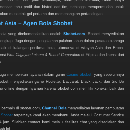
encari tahu profil dan histori dari tim, sehingga mempermudah untuk
g akan mencetak gol pertama dan memenangkan pertandingan.
t Asia – Agen Bola Sbobet
ola yang direkomendasikan adalah
Sbobet.com
. Sbobet menyediakan
 lengkap. Juga dengan pengalaman puluhan tahun dalam pasaran olahraga
 baik di kalangan penikmat bola, utamanya di wilayah Asia dan Eropa.
ensi
First Cagayan Leisure & Resort Corporation
di Filipina dan lisensi dari
a.
uga memberikan layanan dalam game
Casino Sbobet
, yang sebelumnya
obet menyediakan game Roulette, Baccarat, Black Jack, dan Sic Bo
no online dengan nyaman karena Sbobet.com memiliki koneksi baik dan
n bermain di
sbobet.com
,
Channel Bola
menyediakan layanan pembuatan
 Sbobet
terpercaya kami akan membantu Anda melalui Costumer Service
 jam. Silahkan contact kami melalui fasilitas chat yang disediakan dan
ah ini.