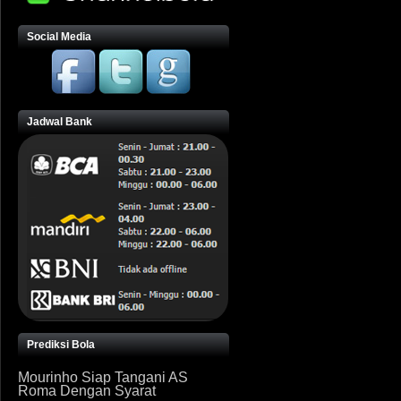
Social Media
Jadwal Bank
Prediksi Bola
Mourinho Siap Tangani AS
Roma Dengan Syarat