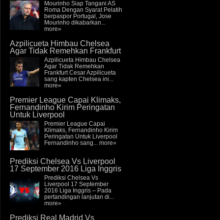
Mourinho Siap Tangani AS
Roma Dengan Syarat Pelatih
berpaspor Portugal, Jose
Mourinho dikabarkan...
more»
Azpilicueta Himbau Chelsea
Agar Tidak Remehkan Frankfurt
Azpilicueta Himbau Chelsea
Agar Tidak Remehkan
Frankfurt Cesar Azpilicueta
sang kapten Chelsea ini...
more»
Premier League Capai Klimaks,
Fernandinho Kirim Peringatan
Untuk Liverpool
Premier League Capai
Klimaks, Fernandinho Kirim
Peringatan Untuk Liverpool
Fernandinho sang...
more»
Prediksi Chelsea Vs Liverpool
17 September 2016 Liga Inggris
Prediksi Chelsea Vs
Liverpool 17 September
2016 Liga Inggris – Pada
pertandingan lanjutan di...
more»
Prediksi Real Madrid Vs